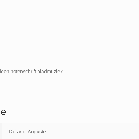
eon notenschrift bladmuziek
ie
Durand, Auguste