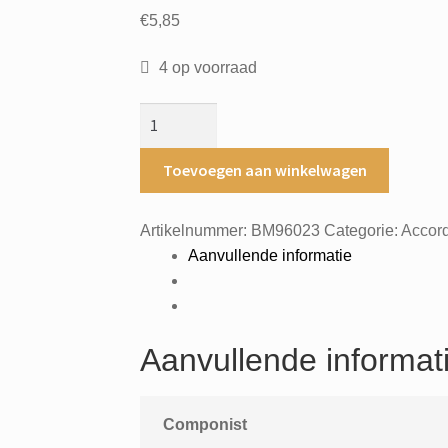
€
5,85
4 op voorraad
1re
valse
arrangee
Toevoegen aan winkelwagen
pour
accordeon
Artikelnummer:
BM96023
Categorie:
Accord
par
Aanvullende informatie
Carlo
West
-
accordeon
Aanvullende informat
solo
no.201
aantal
Componist