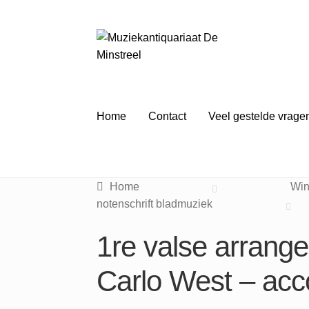
Ga
Ga
door
naar
naar
de
navigatie
inhoud
Home
Contact
Veel gestelde vrage
Home
Win
notenschrift bladmuziek
1re valse arrang
Carlo West – acc