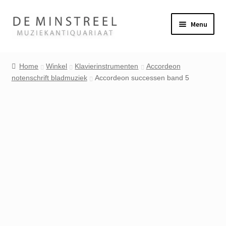
Ga
Ga
Menu
door
naar
naar
de
Home
navigatie
inhoud
Home
Winkel
Klavierinstrumenten
Accordeon
notenschrift bladmuziek
Accordeon successen band 5
Contact
Veel gestelde vragen
Winkel
Mijn account