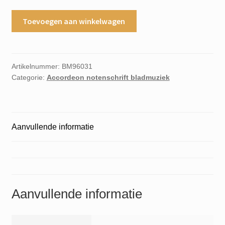
Accordeon
Toevoegen aan winkelwagen
successen
band
5
aantal
Artikelnummer:
BM96031
Categorie:
Accordeon notenschrift bladmuziek
Aanvullende informatie
Aanvullende informatie