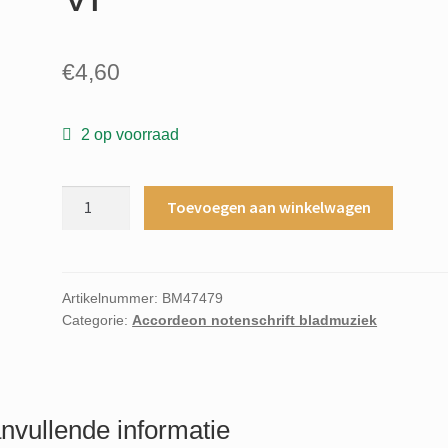
€
4,60
2 op voorraad
De
Toevoegen aan winkelwagen
vlijtige
accordeonist
door
Peter
Artikelnummer:
BM47479
Categorie:
Accordeon notenschrift bladmuziek
Black
Deel
VI
aantal
nvullende informatie