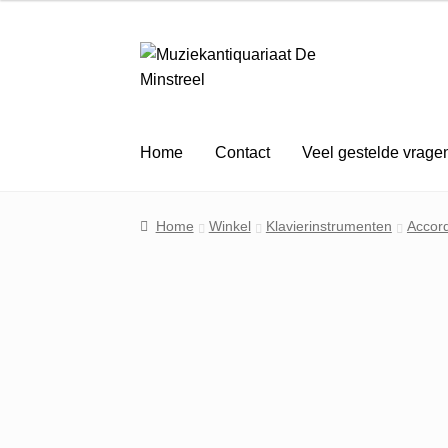
Ga
Ga
door
naar
naar
de
navigatie
inhoud
Home
Contact
Veel gestelde vrage
Home
Winkel
Klavierinstrumenten
Accord