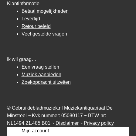
Klantinformatie
Betaal mogelijkheden
Levertijd
Retour beleid
Veel gestelde vragen
Ik wil graag…
Een vraag stellen
Muziek aanbieden
Zoekopdracht uitzetten
©
Gebruiktebladmuziek.nl
Muziekantiquariaat De
Minstreel ~ Kvk nummer: 05080117 ~ BTW-nr:
NL1494.21.485.B01 ~
Disclaimer
~
Privacy policy
Mijn account