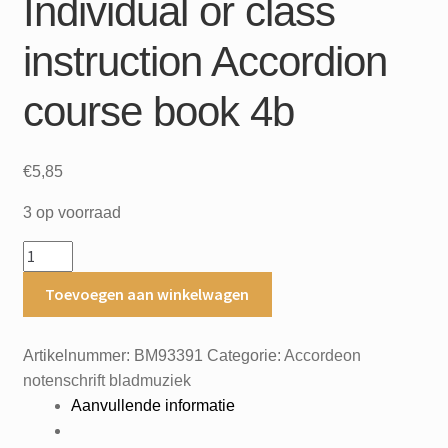
Individual or class
instruction Accordion
course book 4b
€
5,85
3 op voorraad
Individual
or
Toevoegen aan winkelwagen
class
instruction
Accordion
Artikelnummer:
BM93391
Categorie:
Accordeon
course
notenschrift bladmuziek
book
Aanvullende informatie
4b