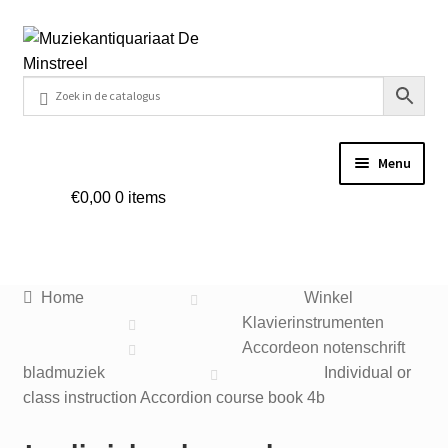
Ga
Ga
door
naar
naar
de
navigatie
inhoud
Menu
€
0,00
0 items
Home
Contact
Home
Winkel
Veel gestelde vragen
Klavierinstrumenten
Accordeon notenschrift
Winkel
bladmuziek
Individual or
class instruction Accordion course book 4b
Mijn account