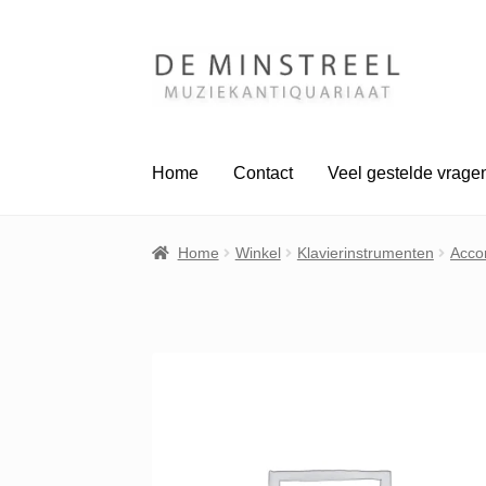
Ga
Ga
door
naar
naar
de
navigatie
inhoud
Home
Contact
Veel gestelde vrage
Home
Winkel
Klavierinstrumenten
Acco