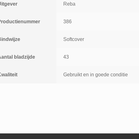
Uitgever
Reba
Productienummer
386
Bindwijze
Softcover
antal bladzijde
43
waliteit
Gebruikt en in goede conditie