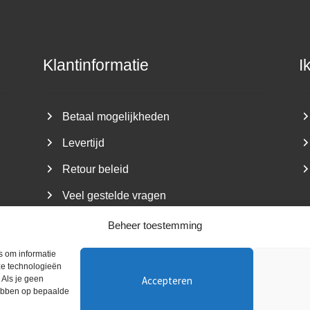
Klantinformatie
I
Betaal mogelijkheden
Levertijd
Retour beleid
Veel gestelde vragen
Beheer toestemming
s om informatie
ze technologieën
Accepteren
 Als je geen
aat De Minstreel ~ Kvk nummer: 05080117 ~ BTW-nr: NL1494.2
hebben op bepaalde