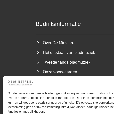
Bedrijfsinformatie
Over De Minstreel
Het ontstaan van bladmuziek
Tweedehands bladmuziek
Onze voorwaarden
Om de beste ervaringen te bieden, gebruiken wij technologieën zoals cookie
over je apparaat op te slaan en/of te raadplegen. Door in te stemmen met de
kunnen wij gegevens zoals surfgedrag of unieke ID's op deze site verwerken.
©
Gebruiktebladmuziek.nl
Muziekantiquari
toestemming geeft of uw toestemming intrekt, kan dit een nadelige invloed 
functies en mogelijkheden.