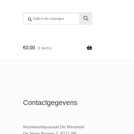
€
0,00
0 items
3
Contactgegevens
Muziekantiquariaat De Minstreel
De Hoge Bomen 7, 8271 RE