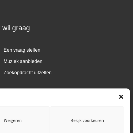
k wil graag…
Een vraag stellen
Muziek aanbieden
Zoekopdracht uitzetten
Weigeren
Bekijk voorkeuren
1.485.B01 ~
Disclaimer
~
Privacy policy