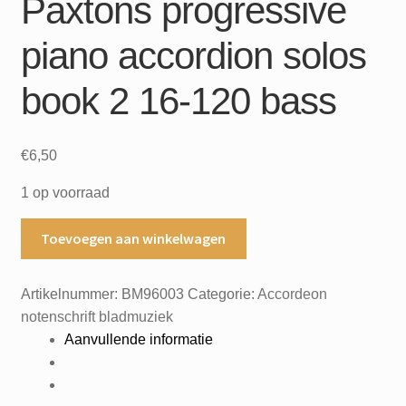
Paxtons progressive
piano accordion solos
book 2 16-120 bass
€
6,50
1 op voorraad
Paxtons
Toevoegen aan winkelwagen
progressive
piano
Artikelnummer:
BM96003
Categorie:
Accordeon
accordion
notenschrift bladmuziek
solos
Aanvullende informatie
book
2
16-