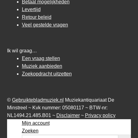
Betaal mogelijkheden
Levertijd
Retour beleid
Veel gestelde vragen
Ik wil graag…
Een vraag stellen
Muziek aanbieden
Zoekopdracht uitzetten
©
Gebruiktebladmuziek.nl
Muziekantiquariaat De
Minstreel ~ Kvk nummer: 05080117 ~ BTW-nr:
NL1494.21.485.B01 ~
Disclaimer
~
Privacy policy
Mijn account
Zoeken