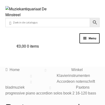
Ga
Ga
door
naar
naar
de
navigatie
inhoud
Menu
€
0,00
0 items
Home
Contact
Home
Winkel
Veel gestelde vragen
Klavierinstrumenten
Accordeon notenschrift
Winkel
bladmuziek
Paxtons
progressive piano accordion solos book 2 16-120 bass
Mijn account