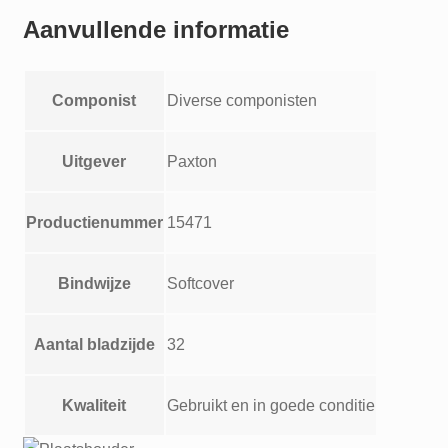
120
Aanvullende informatie
bass
aantal
Componist
Diverse componisten
Uitgever
Paxton
Productienummer
15471
Bindwijze
Softcover
Aantal bladzijde
32
Kwaliteit
Gebruikt en in goede conditie