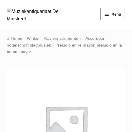
Ga
Ga
Menu
door
naar
naar
de
Home
navigatie
inhoud
Home
Winkel
Klavierinstrumenten
Accordeon
notenschrift bladmuziek
Preludio en re mayor, preludio en la
Contact
bemol mayor
Veel gestelde vragen
Winkel
Mijn account