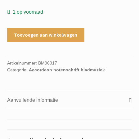
1 op voorraad
Preludio
Toevoegen aan winkelwagen
en
re
mayor,
preludio
Artikelnummer:
BM96017
Categorie:
Accordeon notenschrift bladmuziek
en
la
bemol
mayor
Aanvullende informatie
aantal