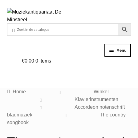
Ga
Ga
door
naar
naar
de
navigatie
inhoud
Menu
€
0,00
0 items
Home
Contact
Home
Winkel
Veel gestelde vragen
Klavierinstrumenten
Accordeon notenschrift
Winkel
bladmuziek
The country
songbook
Mijn account