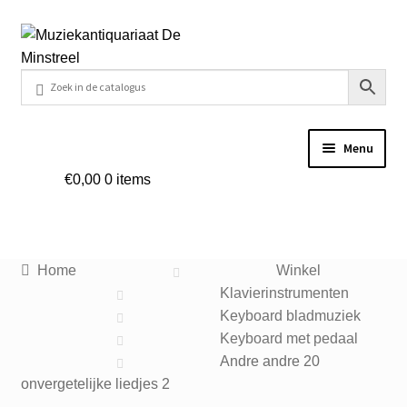
Ga
Ga
door
naar
naar
de
navigatie
inhoud
Menu
€
0,00
0 items
Home
Contact
Home
Winkel
Veel gestelde vragen
Klavierinstrumenten
Keyboard bladmuziek
Winkel
Keyboard met pedaal
Andre andre 20
onvergetelijke liedjes 2
Mijn account