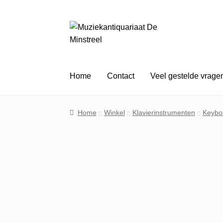
Ga
Ga
door
naar
naar
de
navigatie
inhoud
Home
Contact
Veel gestelde vrage
Home
Winkel
Klavierinstrumenten
Keybo