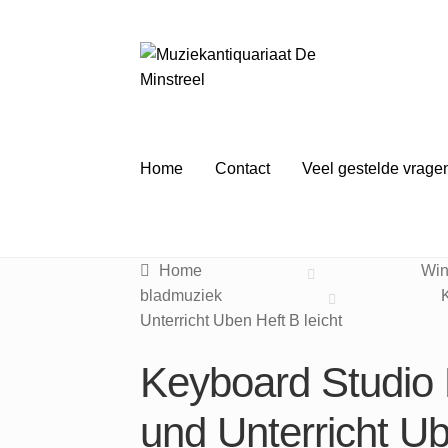
Ga
Ga
door
naar
naar
de
navigatie
inhoud
Home
Contact
Veel gestelde vrage
Home
Win
bladmuziek
Unterricht Uben Heft B leicht
Keyboard Studio R
und Unterricht Ub