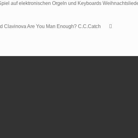
Spiel auf elektronischen Orgeln und Keyboards Weihnachtsliede
und Clavinova Are You Man Enough? C.C.Catch