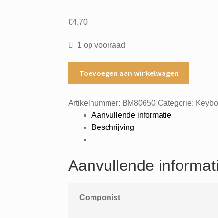
€
4,70
1 op voorraad
Keyboard
Toevoegen aan winkelwagen
Studio
Repertoire-
Artikelnummer:
BM80650
Categorie:
Keybo
Reihe
Aanvullende informatie
fur
Beschrijving
Spiel
und
Unterricht
Aanvullende informat
Uben
Heft
B
Componist
leicht
aantal