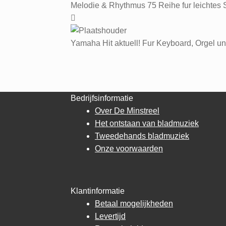
Melodie & Rhythmus 75 Reihe fur leichtes 
Yamaha Hit aktuell! Fur Keyboard, Orgel 
Bedrijfsinformatie
Over De Minstreel
Het ontstaan van bladmuziek
Tweedehands bladmuziek
Onze voorwaarden
Klantinformatie
Betaal mogelijkheden
Levertijd