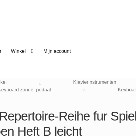
n
Winkel
Mijn account
kel
Klavierinstrumenten
Keyboard zonder pedaal
Keyboard
epertoire-Reihe fur Spie
en Heft B leicht