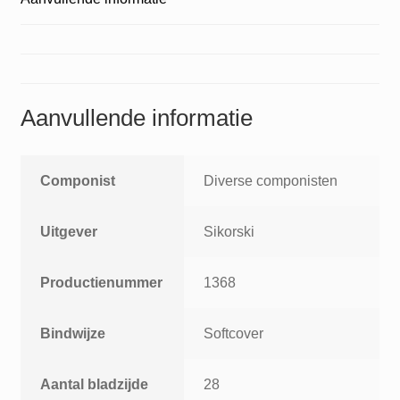
elektronischen
Orgeln
und
Keyboards
aantal
Aanvullende informatie
Componist
Diverse componisten
Uitgever
Sikorski
Productienummer
1368
Bindwijze
Softcover
Aantal bladzijde
28