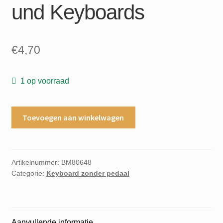
und Keyboards
€
4,70
1 op voorraad
Melodie
Toevoegen aan winkelwagen
&
Rhythmus
58
Reihe
Artikelnummer:
BM80648
Categorie:
Keyboard zonder pedaal
fur
leichtes
Spiel
auf
Aanvullende informatie