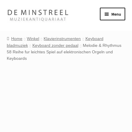
Ga
Ga
Menu
door
naar
naar
de
Home
navigatie
inhoud
Home
Winkel
Klavierinstrumenten
Keyboard
bladmuziek
Keyboard zonder pedaal
Melodie & Rhythmus
Contact
58 Reihe fur leichtes Spiel auf elektronischen Orgeln und
Keyboards
Veel gestelde vragen
Winkel
Mijn account