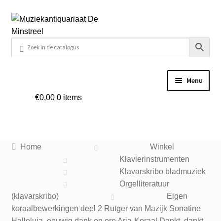
Ga
Ga
door
naar
naar
de
navigatie
inhoud
Menu
€
0,00
0 items
Home
Contact
Home
Winkel
Veel gestelde vragen
Klavierinstrumenten
Klavarskribo bladmuziek
Winkel
Orgelliteratuur
(klavarskribo)
Eigen
koraalbewerkingen deel 2 Rutger van Mazijk Sonatine
Mijn account
Halleluja, eeuwig dank en ere Aria-Koraal Dankt, dankt