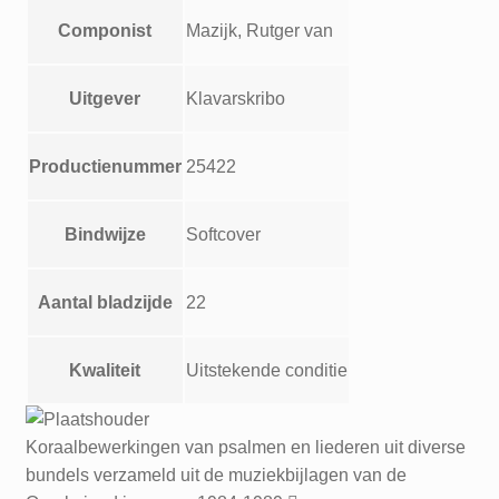
en
Componist
Mazijk, Rutger van
ere
Aria-
Koraal
Uitgever
Klavarskribo
Dankt,
dankt
Productienummer
25422
nu
allen
God
Bindwijze
Softcover
Improvisatie
De
Aantal bladzijde
22
aarde
is
vervuld
Kwaliteit
Uitstekende conditie
aantal
Koraalbewerkingen van psalmen en liederen uit diverse
bundels verzameld uit de muziekbijlagen van de