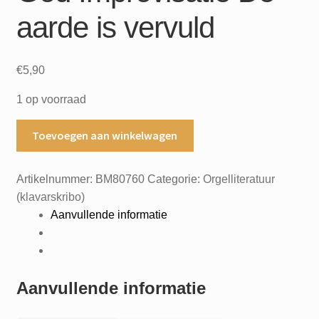
aarde is vervuld
€
5,90
1 op voorraad
Eigen
Toevoegen aan winkelwagen
koraalbewerkingen
deel
Artikelnummer:
BM80760
Categorie:
Orgelliteratuur
2
(klavarskribo)
Rutger
Aanvullende informatie
van
Mazijk
Sonatine
Halleluja,
Aanvullende informatie
eeuwig
dank