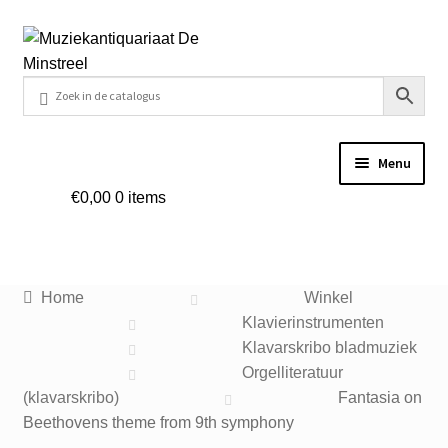
Ga
Ga
door
naar
naar
de
navigatie
inhoud
Menu
€
0,00
0 items
Home
Contact
Home
Winkel
Veel gestelde vragen
Klavierinstrumenten
Klavarskribo bladmuziek
Winkel
Orgelliteratuur
(klavarskribo)
Fantasia on
Beethovens theme from 9th symphony
Mijn account