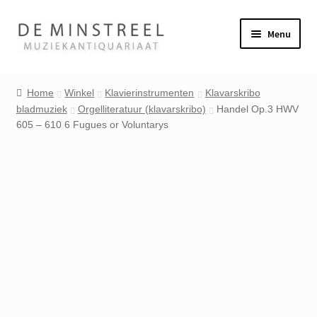
Ga
Ga
Menu
door
naar
naar
de
Home
navigatie
inhoud
Home
Winkel
Klavierinstrumenten
Klavarskribo
bladmuziek
Orgelliteratuur (klavarskribo)
Handel Op.3 HWV
Contact
605 – 610 6 Fugues or Voluntarys
Veel gestelde vragen
Winkel
Mijn account