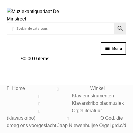
Ga
Ga
door
naar
naar
de
navigatie
inhoud
Menu
€
0,00
0 items
Home
Contact
Home
Winkel
Veel gestelde vragen
Klavierinstrumenten
Klavarskribo bladmuziek
Winkel
Orgelliteratuur
(klavarskribo)
O God, die
droeg ons voorgeslacht Jaap Niewenhuijse Orgel grd.c/d
Mijn account