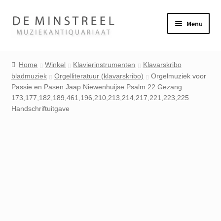
Ga
Ga
Menu
door
naar
naar
de
Home
navigatie
inhoud
Home
Winkel
Klavierinstrumenten
Klavarskribo
bladmuziek
Orgelliteratuur (klavarskribo)
Orgelmuziek voor
Contact
Passie en Pasen Jaap Niewenhuijse Psalm 22 Gezang
173,177,182,189,461,196,210,213,214,217,221,223,225
Veel gestelde vragen
Handschriftuitgave
Winkel
Mijn account