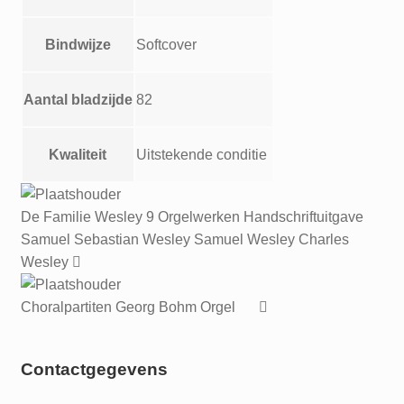
5o
toni
Bindwijze
Softcover
Messa
di
6o
Aantal bladzijde
82
Toni
Messa
Kwaliteit
Uitstekende conditie
de
Morti
aantal
De Familie Wesley 9 Orgelwerken Handschriftuitgave
Samuel Sebastian Wesley Samuel Wesley Charles
Wesley
Choralpartiten Georg Bohm Orgel
Contactgegevens