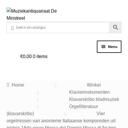
Ga
Ga
door
naar
naar
de
navigatie
inhoud
Menu
€
0,00
0 items
Home
Contact
Home
Winkel
Veel gestelde vragen
Klavierinstrumenten
Klavarskribo bladmuziek
Winkel
Orgelliteratuur
(klavarskribo)
Vier
orgelmissen van anonieme Italiaanse komponisten uit
Mijn account
pistoie 18de eeuw Messa del Doppio Messa di 5o toni