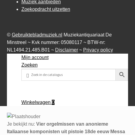
Muziek aanbieden
Zoekopdracht uitzetten
©
Gebruiktebladmuziek.nl
Muziekantiquariaat De
Minstreel ~ Kvk nummer: 05080117 ~ BTW-nr:
NL1494.21.485.B01 ~
Disclaimer
~
Privacy policy
Mijn account
Zoeken
Winkelwagen
0
Je bekijkt nu:
Vier orgelmissen van anonieme
Italiaanse komponisten uit pistoie 18de eeuw Messa