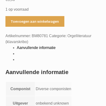
1 op voorraad
Vier
Toevoegen aan winkelwagen
orgelmissen
van
Artikelnummer:
BM80781
Categorie:
Orgelliteratuur
anonieme
(klavarskribo)
Italiaanse
Aanvullende informatie
komponisten
uit
pistoie
18de
Aanvullende informatie
eeuw
Messa
del
Componist
Diverse componisten
Doppio
Messa
di
Uitgever
onbekend unknown