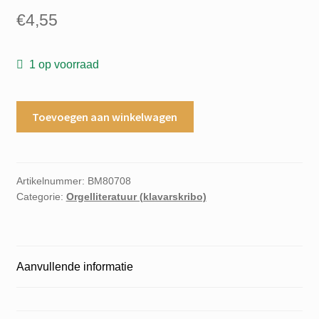
€
4,55
1 op voorraad
Voorspelen
Toevoegen aan winkelwagen
voor
de
psalmen
VI
Artikelnummer:
BM80708
Categorie:
Orgelliteratuur (klavarskribo)
Psalm
94-
107
Kousemaker
Aanvullende informatie
Harmonium
grd.c
aantal