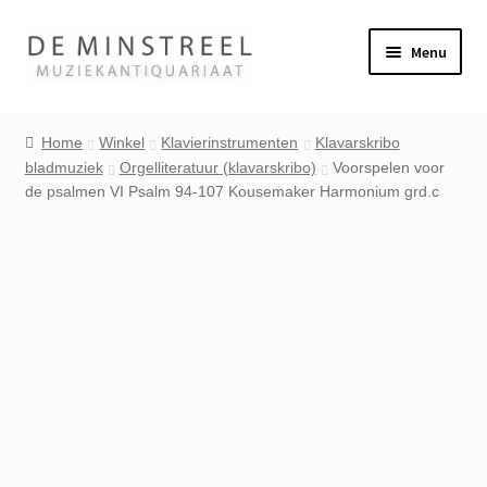
Ga
Ga
Menu
door
naar
naar
de
Home
navigatie
inhoud
Home
Winkel
Klavierinstrumenten
Klavarskribo
bladmuziek
Orgelliteratuur (klavarskribo)
Voorspelen voor
Contact
de psalmen VI Psalm 94-107 Kousemaker Harmonium grd.c
Veel gestelde vragen
Winkel
Mijn account