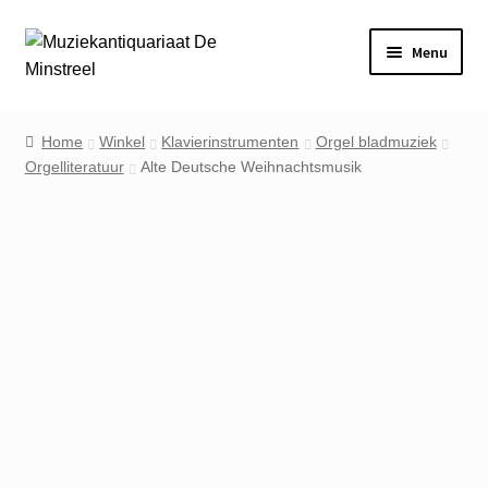
Ga
Ga
Menu
door
naar
naar
de
Home
navigatie
inhoud
Home
Winkel
Klavierinstrumenten
Orgel bladmuziek
Orgelliteratuur
Alte Deutsche Weihnachtsmusik
Contact
Veel gestelde vragen
Winkel
Mijn account