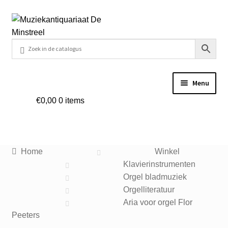
Ga
Ga
door
naar
naar
de
navigatie
inhoud
Menu
€
0,00
0 items
Home
Contact
Home
Winkel
Veel gestelde vragen
Klavierinstrumenten
Orgel bladmuziek
Winkel
Orgelliteratuur
Aria voor orgel Flor
Peeters
Mijn account