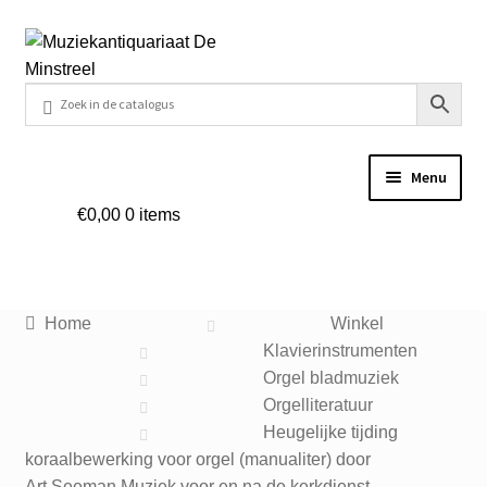
Ga
Ga
door
naar
naar
de
navigatie
inhoud
Menu
€
0,00
0 items
Home
Contact
Home
Winkel
Veel gestelde vragen
Klavierinstrumenten
Orgel bladmuziek
Winkel
Orgelliteratuur
Heugelijke tijding
koraalbewerking voor orgel (manualiter) door
Mijn account
Art.Seeman Muziek voor en na de kerkdienst