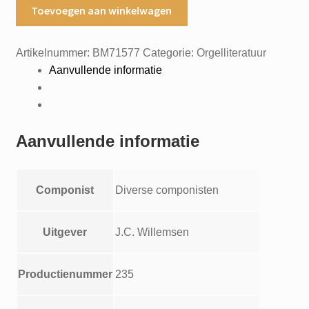
Heugelijke
Toevoegen aan winkelwagen
tijding
koraalbewerking
Artikelnummer:
BM71577
Categorie:
Orgelliteratuur
voor
Aanvullende informatie
orgel
(manualiter)
door
Art.Seeman
Aanvullende informatie
Muziek
voor
en
Componist
Diverse componisten
na
de
kerkdienst
Uitgever
J.C. Willemsen
aantal
Productienummer
235