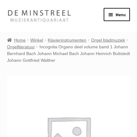
Ga
Ga
Menu
door
naar
naar
de
Home
navigatie
inhoud
Home
Winkel
Klavierinstrumenten
Orgel bladmuziek
Orgelliteratuur
Incognita Organo deel volume band 1 Johann
Contact
Bernhard Bach Johann Michael Bach Johann Heinrich Buttstedt
Johann Gottfried Walther
Veel gestelde vragen
Subme
Winkel
uitvou
Mijn account