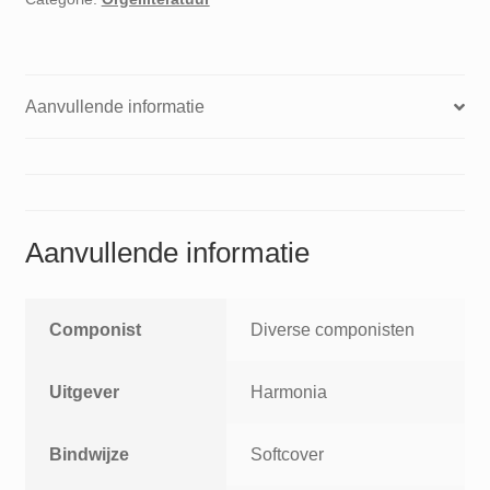
1
Johann
Bernhard
Bach
Aanvullende informatie
Johann
Michael
Bach
Johann
Heinrich
Aanvullende informatie
Buttstedt
Johann
Gottfried
Walther
Componist
Diverse componisten
aantal
Uitgever
Harmonia
Bindwijze
Softcover