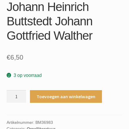
Johann Heinrich
Buttstedt Johann
Gottfried Walther
€
6,50
3 op voorraad
Incognita
Toevoegen aan winkelwagen
Organo
deel
volume
band
Artikelnummer:
BM36983
Categorie:
Orgelliteratuur