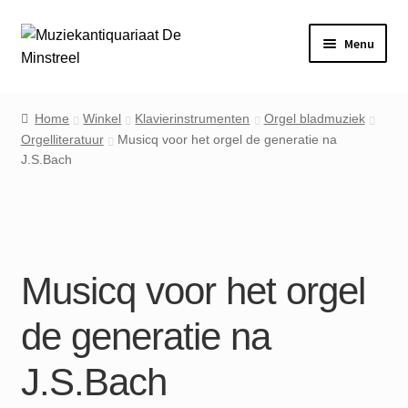
Ga
Ga
Menu
door
naar
naar
de
Home
navigatie
inhoud
Home
Winkel
Klavierinstrumenten
Orgel bladmuziek
Orgelliteratuur
Musicq voor het orgel de generatie na
Contact
J.S.Bach
Veel gestelde vragen
Winkel
Musicq voor het orgel
Mijn account
de generatie na
J.S.Bach