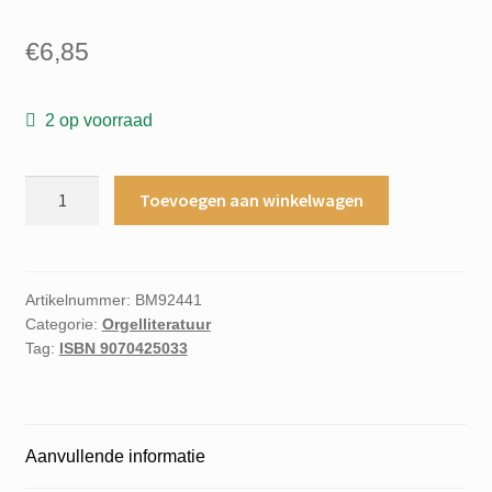
€
6,85
2 op voorraad
Musicq
Toevoegen aan winkelwagen
voor
het
orgel
de
Artikelnummer:
BM92441
Categorie:
Orgelliteratuur
generatie
Tag:
ISBN 9070425033
na
J.S.Bach
aantal
Aanvullende informatie