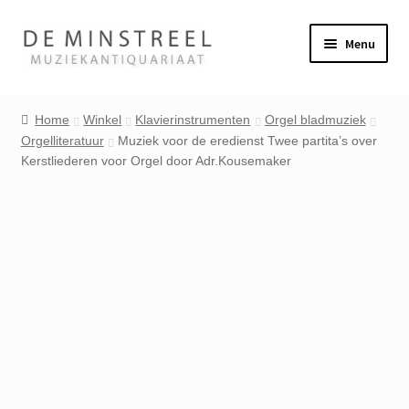
Ga
Ga
Menu
door
naar
naar
de
Home
navigatie
inhoud
Home
Winkel
Klavierinstrumenten
Orgel bladmuziek
Orgelliteratuur
Muziek voor de eredienst Twee partita’s over
Contact
Kerstliederen voor Orgel door Adr.Kousemaker
Veel gestelde vragen
Winkel
Mijn account