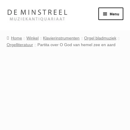
Ga
Ga
Menu
door
naar
naar
de
Home
navigatie
inhoud
Home
Winkel
Klavierinstrumenten
Orgel bladmuziek
Orgelliteratuur
Partita over O God van hemel zee en aard
Contact
Veel gestelde vragen
Winkel
Mijn account