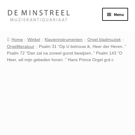
Ga
Ga
Menu
door
naar
naar
de
Home
navigatie
inhoud
Home
Winkel
Klavierinstrumenten
Orgel bladmuziek
Orgelliteratuur
Psalm 31 “Op U betrouw ik, Heer der Heren..”
Contact
Psalm 72 “Dan zal na zoveel gunst bewijzen..” Psalm 143 “O
Heer, wil mijn gebeden horen..” Hans Prince Orgel grd.c
Veel gestelde vragen
Winkel
Mijn account