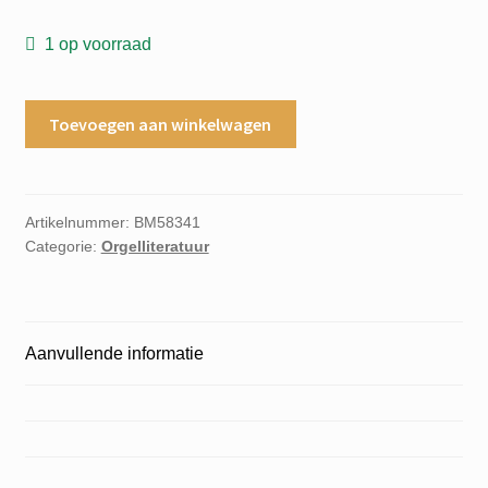
1 op voorraad
Sonata
Toevoegen aan winkelwagen
No.9
in
B
flat
Artikelnummer:
BM58341
Categorie:
Orgelliteratuur
minor
for
the
organ
Aanvullende informatie
Rheinberger
Op.142
aantal