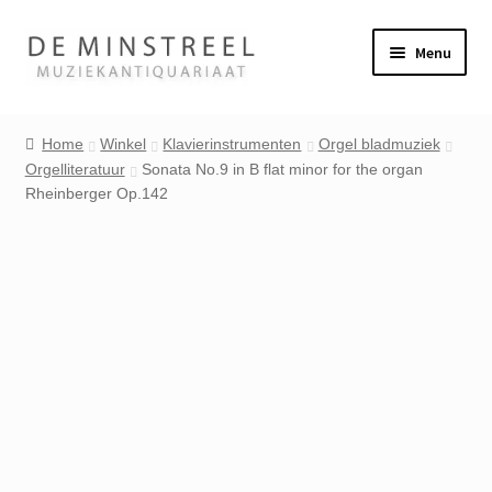
Ga
Ga
Menu
door
naar
naar
de
Home
navigatie
inhoud
Home
Winkel
Klavierinstrumenten
Orgel bladmuziek
Orgelliteratuur
Sonata No.9 in B flat minor for the organ
Contact
Rheinberger Op.142
Veel gestelde vragen
Winkel
Mijn account