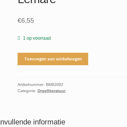
€
6,55
1 op voorraad
Toccata
Toevoegen aan winkelwagen
and
Fugue
For
Organ
Artikelnummer:
BM82082
Categorie:
Orgelliteratuur
Edwin
Henry
Lemare
aantal
nvullende informatie