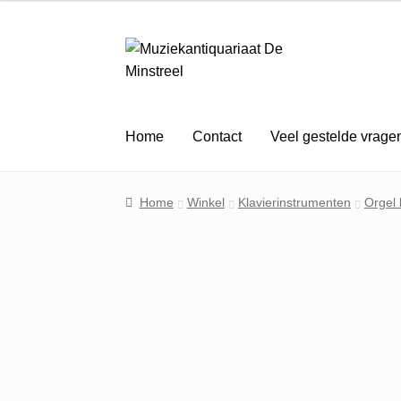
Ga
Ga
door
naar
naar
de
navigatie
inhoud
Home
Contact
Veel gestelde vrage
Home
Winkel
Klavierinstrumenten
Orgel