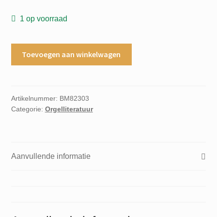
1 op voorraad
Toccata
Toevoegen aan winkelwagen
opus
29
pour
grand
Artikelnummer:
BM82303
Categorie:
Orgelliteratuur
orgue
Joseph
Callaerts
aantal
Aanvullende informatie