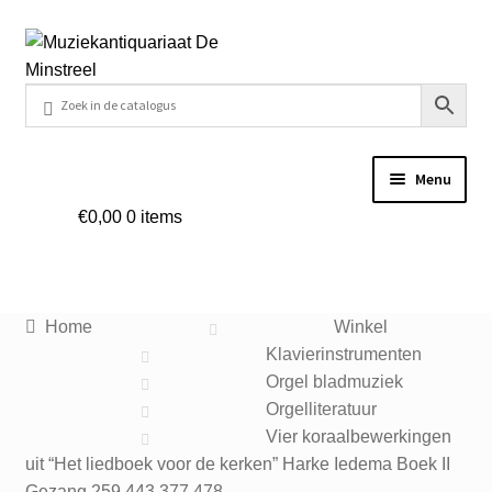
Ga
Ga
door
naar
naar
de
navigatie
inhoud
Menu
€
0,00
0 items
Home
Contact
Home
Winkel
Veel gestelde vragen
Klavierinstrumenten
Orgel bladmuziek
Winkel
Orgelliteratuur
Vier koraalbewerkingen
uit “Het liedboek voor de kerken” Harke Iedema Boek II
Mijn account
Gezang 259,443,377,478