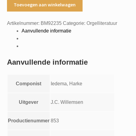
Vier
Toevoegen aan winkelwagen
koraalbewerkingen
uit
Artikelnummer:
BM92235
Categorie:
Orgelliteratuur
"Het
Aanvullende informatie
liedboek
voor
de
kerken"
Aanvullende informatie
Harke
Iedema
Boek
Componist
Iedema, Harke
II
Gezang
259,443,377,478
Uitgever
J.C. Willemsen
aantal
Productienummer
853