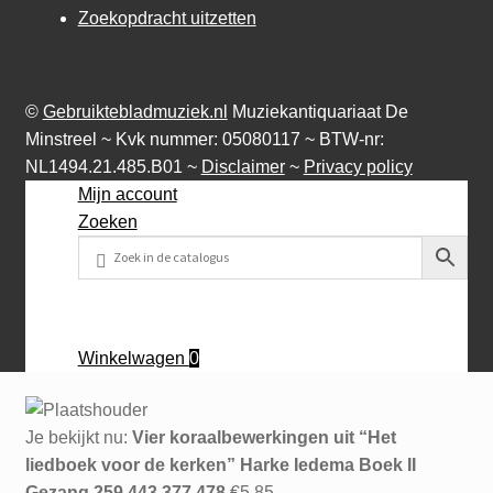
Zoekopdracht uitzetten
©
Gebruiktebladmuziek.nl
Muziekantiquariaat De
Minstreel ~ Kvk nummer: 05080117 ~ BTW-nr:
NL1494.21.485.B01 ~
Disclaimer
~
Privacy policy
Mijn account
Zoeken
Winkelwagen
0
Je bekijkt nu:
Vier koraalbewerkingen uit “Het
liedboek voor de kerken” Harke Iedema Boek II
Gezang 259,443,377,478
€
5,85