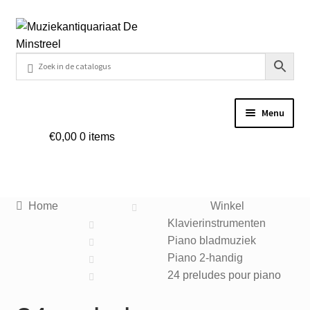
Ga
Ga
door
naar
naar
de
navigatie
inhoud
Menu
€
0,00
0 items
Home
Contact
Home
Winkel
Veel gestelde vragen
Klavierinstrumenten
Piano bladmuziek
Winkel
Piano 2-handig
24 preludes pour piano
Mijn account