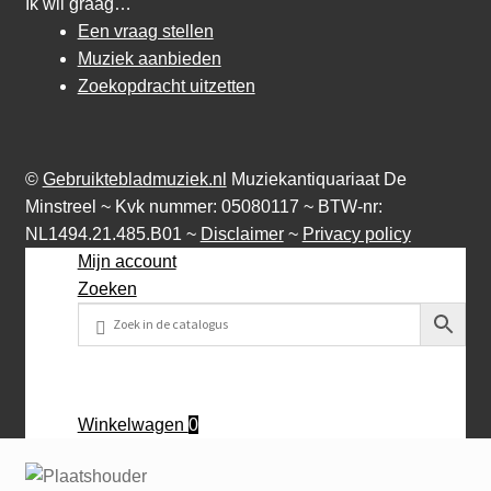
Ik wil graag…
Een vraag stellen
Muziek aanbieden
Zoekopdracht uitzetten
©
Gebruiktebladmuziek.nl
Muziekantiquariaat De
Minstreel ~ Kvk nummer: 05080117 ~ BTW-nr:
NL1494.21.485.B01 ~
Disclaimer
~
Privacy policy
Mijn account
Zoeken
Winkelwagen
0