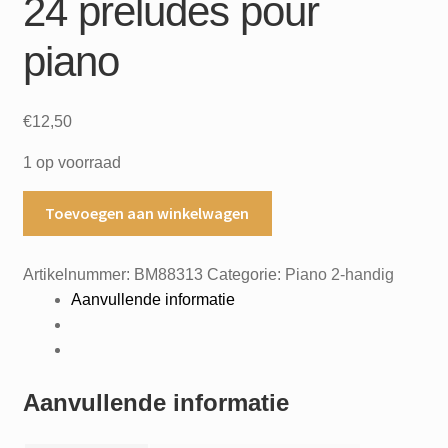
24 preludes pour
piano
€
12,50
1 op voorraad
24
Toevoegen aan winkelwagen
preludes
pour
Artikelnummer:
BM88313
Categorie:
Piano 2-handig
piano
Aanvullende informatie
aantal
Aanvullende informatie