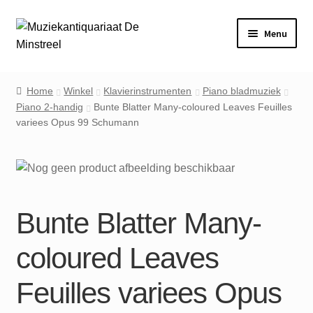
Ga
Ga
Menu
door
naar
naar
de
Home
navigatie
inhoud
Home
Winkel
Klavierinstrumenten
Piano bladmuziek
Piano 2-handig
Bunte Blatter Many-coloured Leaves Feuilles
Contact
variees Opus 99 Schumann
Veel gestelde vragen
Winkel
Bunte Blatter Many-
Mijn account
coloured Leaves
Feuilles variees Opus