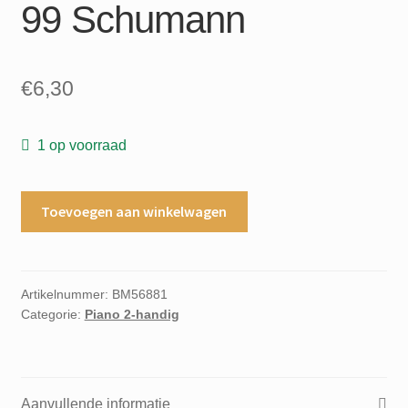
99 Schumann
€
6,30
1 op voorraad
Bunte
Toevoegen aan winkelwagen
Blatter
Many-
coloured
Leaves
Artikelnummer:
BM56881
Categorie:
Piano 2-handig
Feuilles
variees
Opus
99
Aanvullende informatie
Schumann