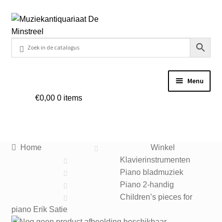
Ga
Ga
door
naar
naar
de
navigatie
inhoud
Menu
€
0,00
0 items
Home
Contact
Home
Winkel
Veel gestelde vragen
Klavierinstrumenten
Piano bladmuziek
Winkel
Piano 2-handig
Children’s pieces for
piano Erik Satie
Mijn account