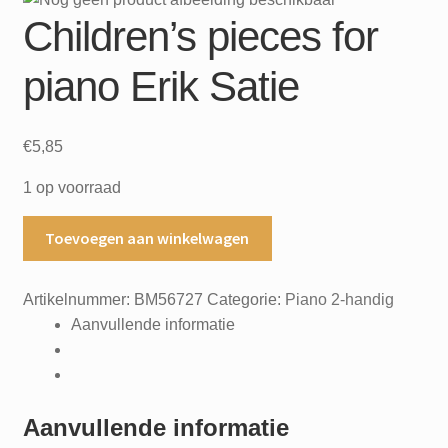
Children’s pieces for
piano Erik Satie
€
5,85
1 op voorraad
Children's
Toevoegen aan winkelwagen
pieces
for
Artikelnummer:
BM56727
Categorie:
Piano 2-handig
piano
Aanvullende informatie
Erik
Satie
aantal
Aanvullende informatie