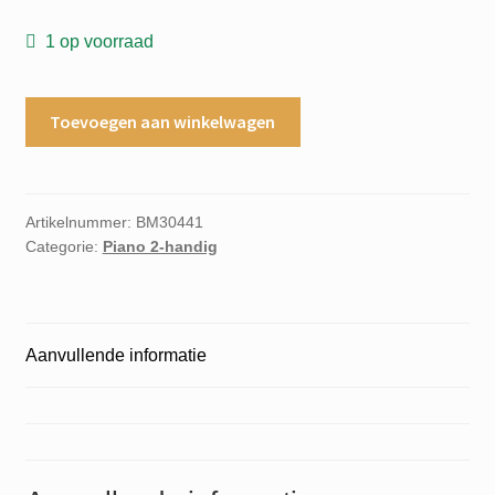
1 op voorraad
Chopin
Toevoegen aan winkelwagen
Deux
preludes
op.28
No.
Artikelnummer:
BM30441
Categorie:
Piano 2-handig
4
+
6
piano
Aanvullende informatie
aantal