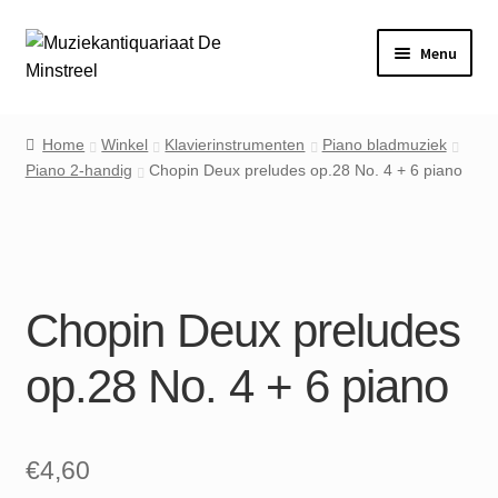
Ga
Ga
Menu
door
naar
naar
de
Home
navigatie
inhoud
Home
Winkel
Klavierinstrumenten
Piano bladmuziek
Piano 2-handig
Chopin Deux preludes op.28 No. 4 + 6 piano
Contact
Veel gestelde vragen
Winkel
Chopin Deux preludes
Mijn account
op.28 No. 4 + 6 piano
€
4,60