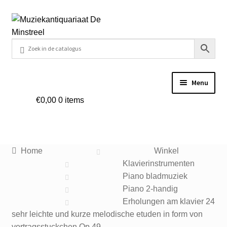
Ga
Ga
door
naar
naar
de
navigatie
inhoud
Menu
€
0,00
0 items
Home
Contact
Home
Winkel
Veel gestelde vragen
Klavierinstrumenten
Piano bladmuziek
Winkel
Piano 2-handig
Erholungen am klavier 24
sehr leichte und kurze melodische etuden in form von
Mijn account
vortragsstuckchen Op.49