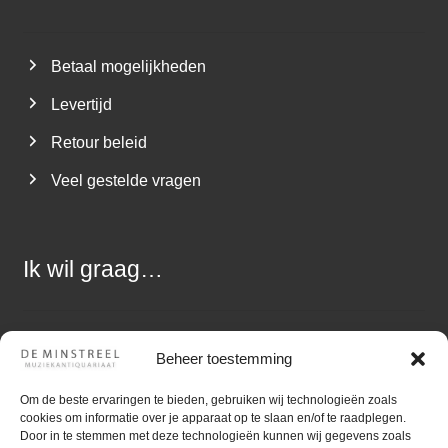
Betaal mogelijkheden
Levertijd
Retour beleid
Veel gestelde vragen
Ik wil graag…
Een vraag stellen
Beheer toestemming
Muziek aanbieden
Om de beste ervaringen te bieden, gebruiken wij technologieën zoals
cookies om informatie over je apparaat op te slaan en/of te raadplegen.
Zoekopdracht uitzetten
Door in te stemmen met deze technologieën kunnen wij gegevens zoals