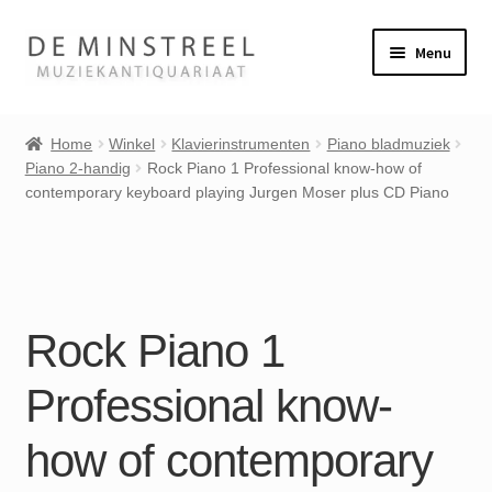
Ga
Ga
Menu
door
naar
naar
de
Home
navigatie
inhoud
Home
Winkel
Klavierinstrumenten
Piano bladmuziek
Piano 2-handig
Rock Piano 1 Professional know-how of
Contact
contemporary keyboard playing Jurgen Moser plus CD Piano
Veel gestelde vragen
Subme
Winkel
uitvou
Rock Piano 1
Mijn account
Professional know-
how of contemporary