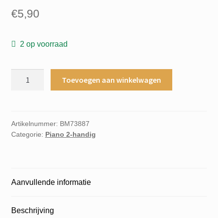
€
5,90
2 op voorraad
Solo
Toevoegen aan winkelwagen
book
level
3
piano
Artikelnummer:
BM73887
Categorie:
Piano 2-handig
top
hits
broadway
television
Aanvullende informatie
movies
aantal
Beschrijving