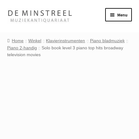
Ga
Ga
Menu
door
naar
naar
de
Home
navigatie
inhoud
Home
Winkel
Klavierinstrumenten
Piano bladmuziek
Piano 2-handig
Solo book level 3 piano top hits broadway
Contact
television movies
Veel gestelde vragen
Winkel
Mijn account