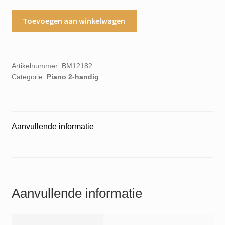
Sonatina
Toevoegen aan winkelwagen
Seconda
Piano
solo
aantal
Artikelnummer:
BM12182
Categorie:
Piano 2-handig
Aanvullende informatie
Aanvullende informatie