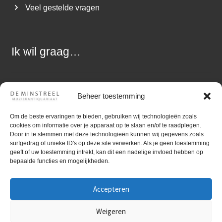
Veel gestelde vragen
Ik wil graag…
Een vraag stellen
Beheer toestemming
Muziek aanbieden
Om de beste ervaringen te bieden, gebruiken wij technologieën zoals
cookies om informatie over je apparaat op te slaan en/of te raadplegen.
Zoekopdracht uitzetten
Door in te stemmen met deze technologieën kunnen wij gegevens zoals
surfgedrag of unieke ID's op deze site verwerken. Als je geen toestemming
geeft of uw toestemming intrekt, kan dit een nadelige invloed hebben op
bepaalde functies en mogelijkheden.
Accepteren
©
Gebruiktebladmuziek.nl
Muziekantiquariaat De
Minstreel ~ Kvk nummer: 05080117 ~ BTW-nr:
Weigeren
NL1494.21.485.B01 ~
Disclaimer
~
Privacy policy