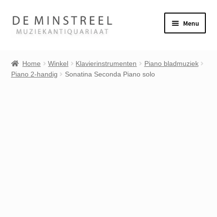
Ga
Ga
Menu
door
naar
naar
de
Home
navigatie
inhoud
Home
Winkel
Klavierinstrumenten
Piano bladmuziek
Piano 2-handig
Sonatina Seconda Piano solo
Contact
Veel gestelde vragen
Subme
Winkel
uitvou
Mijn account