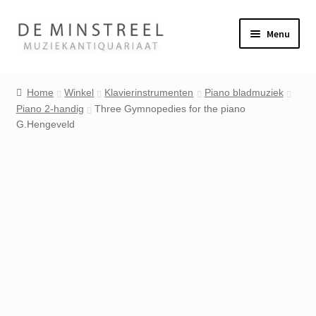
Ga
Ga
Menu
door
naar
naar
de
Home
navigatie
inhoud
Home
Winkel
Klavierinstrumenten
Piano bladmuziek
Piano 2-handig
Three Gymnopedies for the piano
Contact
G.Hengeveld
Veel gestelde vragen
Winkel
Mijn account