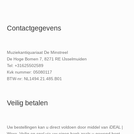
Contactgegevens
Muziekantiquariaat De Minstreel
De Hoge Bomen 7, 8271 RE IJsselmuiden
Tel: +31625502589
Kvk nummer: 05080117
BTW-nr: NL1494.21.485.B01
Veilig betalen
Uw bestellingen kan u direct voldoen door middel van iDEAL |
Wero. Veilig en snel via uw eigen bank zoals u gewend bent.