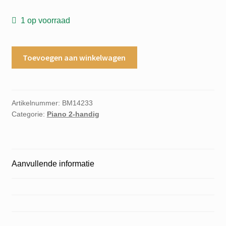
1 op voorraad
Three
Toevoegen aan winkelwagen
Gymnopedies
for
the
piano
Artikelnummer:
BM14233
Categorie:
Piano 2-handig
G.Hengeveld
aantal
Aanvullende informatie