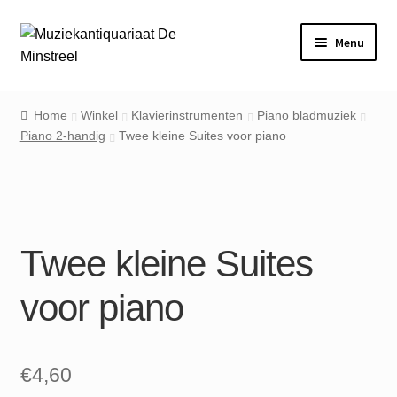
Ga
Ga
Menu
door
naar
naar
de
Home
navigatie
inhoud
Home
Winkel
Klavierinstrumenten
Piano bladmuziek
Piano 2-handig
Twee kleine Suites voor piano
Contact
Veel gestelde vragen
Winkel
Twee kleine Suites
Mijn account
voor piano
€
4,60