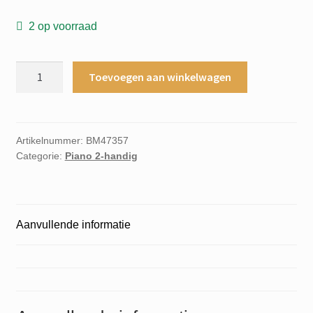
2 op voorraad
Twee
Toevoegen aan winkelwagen
kleine
Suites
voor
piano
Artikelnummer:
BM47357
Categorie:
Piano 2-handig
aantal
Aanvullende informatie