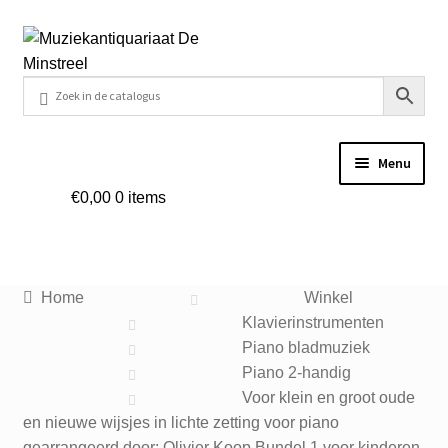
Ga
Ga
door
naar
naar
de
navigatie
inhoud
Menu
€
0,00
0 items
Home
Contact
Home
Winkel
Veel gestelde vragen
Klavierinstrumenten
Piano bladmuziek
Winkel
Piano 2-handig
Voor klein en groot oude
en nieuwe wijsjes in lichte zetting voor piano
Mijn account
gearrangeerd door: Olivier Koop Bundel 1 voor kinderen