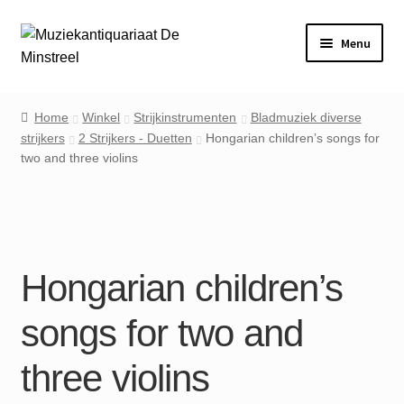
Ga
Ga
Menu
door
naar
naar
de
Home
navigatie
inhoud
Home
Winkel
Strijkinstrumenten
Bladmuziek diverse
strijkers
2 Strijkers - Duetten
Hongarian children’s songs for
Contact
two and three violins
Veel gestelde vragen
Winkel
Hongarian children’s
Mijn account
songs for two and
three violins