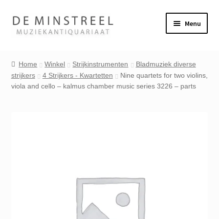
Ga
Ga
Menu
door
naar
naar
de
Home
navigatie
inhoud
Home
Winkel
Strijkinstrumenten
Bladmuziek diverse
strijkers
4 Strijkers - Kwartetten
Nine quartets for two violins,
Contact
viola and cello – kalmus chamber music series 3226 – parts
Veel gestelde vragen
Winkel
Mijn account