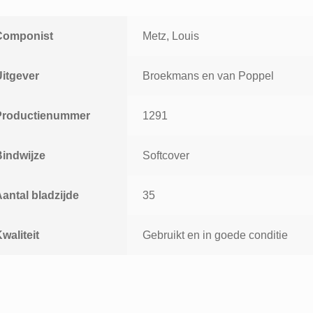
Componist
Metz, Louis
Uitgever
Broekmans en van Poppel
Productienummer
1291
Bindwijze
Softcover
antal bladzijde
35
waliteit
Gebruikt en in goede conditie