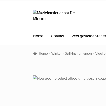
Ga
Ga
door
naar
naar
de
navigatie
inhoud
Home
Contact
Veel gestelde vrage
Home
Winkel
Strijkinstrumenten
Viool 