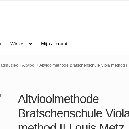
n
Winkel
Mijn account
bladmuziek
Altviool
Altvioolmethode Bratschenschule Viola method II
Altvioolmethode
Bratschenschule Viol
method II Louis Metz