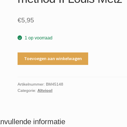
€
5,95
1 op voorraad
Altvioolmethode
Toevoegen aan winkelwagen
Bratschenschule
Viola
method
II
Artikelnummer:
BM45148
Categorie:
Altviool
Louis
Metz
aantal
nvullende informatie