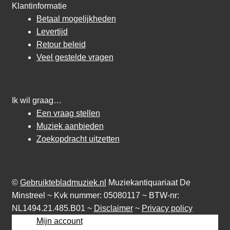
Klantinformatie
Betaal mogelijkheden
Levertijd
Retour beleid
Veel gestelde vragen
Ik wil graag…
Een vraag stellen
Muziek aanbieden
Zoekopdracht uitzetten
©
Gebruiktebladmuziek.nl
Muziekantiquariaat De
Minstreel ~ Kvk nummer: 05080117 ~ BTW-nr:
NL1494.21.485.B01 ~
Disclaimer
~
Privacy policy
Mijn account