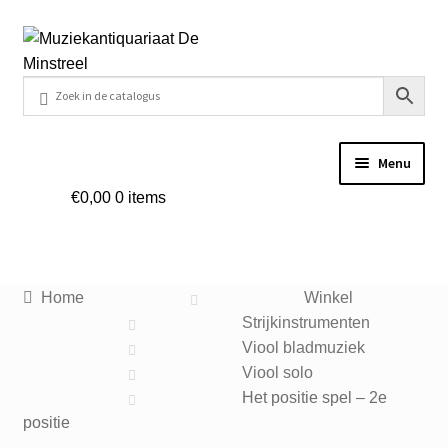
Ga
Ga
door
naar
naar
de
navigatie
inhoud
Menu
€
0,00
0 items
Home
Contact
Home
Winkel
Veel gestelde vragen
Strijkinstrumenten
Viool bladmuziek
Winkel
Viool solo
Het positie spel – 2e
positie
Mijn account