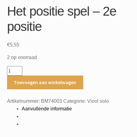
Het positie spel – 2e
positie
€
5,55
2 op voorraad
Het
positie
Toevoegen aan winkelwagen
spel
-
2e
Artikelnummer:
BM74003
Categorie:
Viool solo
positie
Aanvullende informatie
aantal