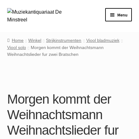
Ga
Ga
Menu
door
naar
naar
de
Home
navigatie
inhoud
Home
Winkel
Strijkinstrumenten
Viool bladmuziek
Viool solo
Morgen kommt der Weihnachtsmann
Contact
Weihnachtslieder fur zwei Bratschen
Veel gestelde vragen
Winkel
Morgen kommt der
Mijn account
Weihnachtsmann
Weihnachtslieder fur