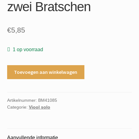
zwei Bratschen
€
5,85
1 op voorraad
Morgen
Toevoegen aan winkelwagen
kommt
der
Weihnachtsmann
Weihnachtslieder
Artikelnummer:
BM41085
Categorie:
Viool solo
fur
zwei
Bratschen
aantal
Aanvullende informatie