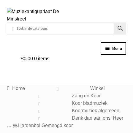
Ga
Ga
door
naar
naar
de
navigatie
inhoud
Menu
€
0,00
0 items
Home
Contact
Home
Winkel
Veel gestelde vragen
Zang en Koor
Koor bladmuziek
Winkel
Koormuziek algemeen
Denk dan aan ons, Heer
… W.Hardenbol Gemengd koor
Mijn account