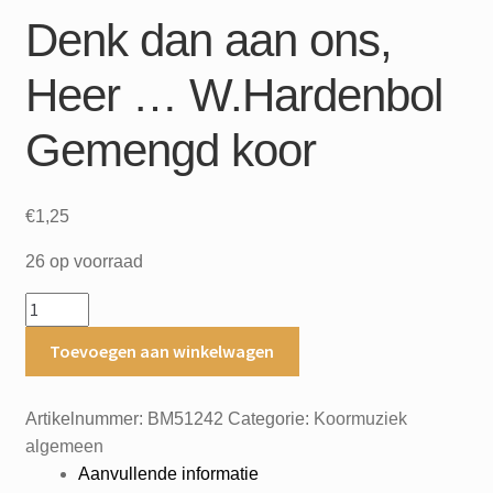
Denk dan aan ons,
Heer … W.Hardenbol
Gemengd koor
€
1,25
26 op voorraad
Denk
dan
Toevoegen aan winkelwagen
aan
ons,
Heer
Artikelnummer:
BM51242
Categorie:
Koormuziek
…
algemeen
W.Hardenbol
Aanvullende informatie