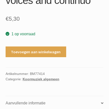
voices and continuo
€
5,30
1 op voorraad
Missa
Toevoegen aan winkelwagen
brevis
G.Ph.Telemann
edited
by
Artikelnummer:
BM77414
Categorie:
Koormuziek algemeen
Dietrich
Kruger
chorus
of
Aanvullende informatie
mixed