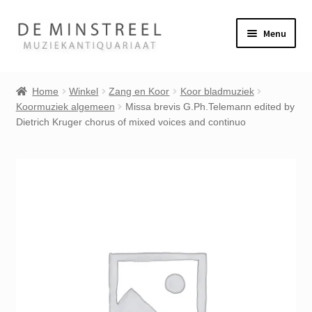
Ga
Ga
Menu
door
naar
naar
de
Home
navigatie
inhoud
Home
Winkel
Zang en Koor
Koor bladmuziek
Koormuziek algemeen
Missa brevis G.Ph.Telemann edited by
Contact
Dietrich Kruger chorus of mixed voices and continuo
Veel gestelde vragen
Subme
Winkel
uitvou
Mijn account