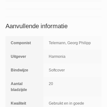
voices
and
continuo
aantal
Aanvullende informatie
Componist
Telemann, Georg Philipp
Uitgever
Harmonia
Bindwijze
Softcover
Aantal
20
bladzijde
Kwaliteit
Gebruikt en in goede