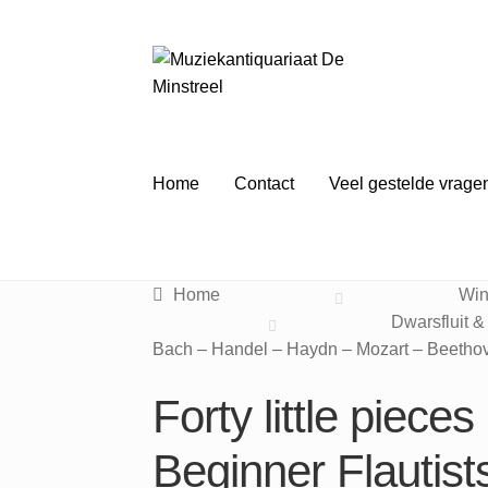
Ga
Ga
door
naar
naar
de
navigatie
inhoud
Home
Contact
Veel gestelde vrage
Home
Win
Dwarsfluit &
Bach – Handel – Haydn – Mozart – Beethov
Forty little piece
Beginner Flautis