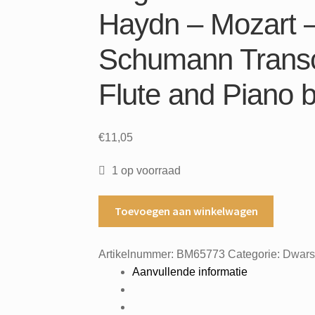
Haydn – Mozart 
Schumann Transc
Flute and Piano 
€
11,05
1 op voorraad
Forty
Toevoegen aan winkelwagen
little
pieces
Artikelnummer:
BM65773
Categorie:
Dwarsf
In
Aanvullende informatie
Progressive
Order
for